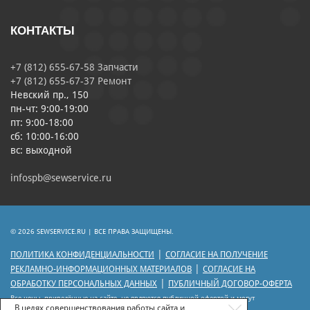
КОНТАКТЫ
+7 (812) 655-67-58 Запчасти
+7 (812) 655-67-37 Ремонт
Невский пр., 150
пн-чт: 9:00-19:00
пт: 9:00-18:00
сб: 10:00-16:00
вс: выходной
infospb@sewservice.ru
© 2026 SEWSERVICE.RU | ВСЕ ПРАВА ЗАЩИЩЕНЫ.
|
ПОЛИТИКА КОНФИДЕНЦИАЛЬНОСТИ
СОГЛАСИЕ НА ПОЛУЧЕНИЕ
|
РЕКЛАМНО-ИНФОРМАЦИОННЫХ МАТЕРИАЛОВ
СОГЛАСИЕ НА
|
ОБРАБОТКУ ПЕРСОНАЛЬНЫХ ДАННЫХ
ПУБЛИЧНЫЙ ДОГОВОР-ОФЕРТА
Все цены, приведённые на сайте, не являются публичной офертой и могут
отличаться от цен действующего прейскуранта.
В целях совершенствования работы сайта и