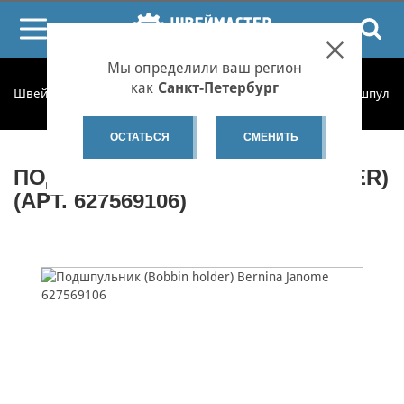
ПОИСК
Мы определили ваш регион
как
Санкт-Петербург
Швеймастер
Запчасти
Запчасти по категориям
Подшпульн
ОСТАТЬСЯ
СМЕНИТЬ
ПОДШПУЛЬНИК (BOBBIN HOLDER)
(АРТ. 627569106)