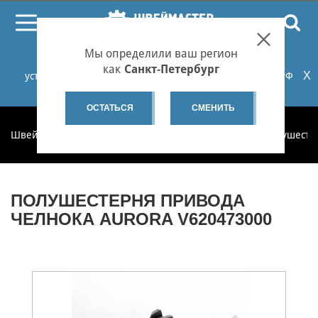
ПОИСК
Мы определили ваш регион
При проблемах с онлайн-оплатой заказов на сайте
как
Санкт-Петербург
X
установите российские сертификаты НУЦ Минцифры РФ
или используйте Яндекс.Браузер.
Подробнее...
ОСТАТЬСЯ
СМЕНИТЬ
Швеймастер
Запчасти
Запчасти по категориям
Полушесте
ПОЛУШЕСТЕРНЯ ПРИВОДА
ЧЕЛНОКА AURORA V620473000