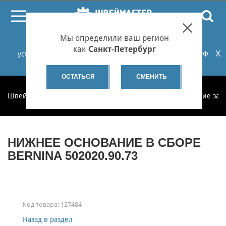
ПОИСК
Мы определили ваш регион
При проблемах с онлайн-оплатой заказов на сайте
как
Санкт-Петербург
X
установите российские сертификаты НУЦ Минцифры РФ
или используйте Яндекс.Браузер.
Подробнее...
ОСТАТЬСЯ
СМЕНИТЬ
Швеймастер
Запчасти
Запчасти по категориям
Другие зап
НИЖНЕЕ ОСНОВАНИЕ В СБОРЕ
BERNINA 502020.90.73
Код товара:
127484
Назад в раздел