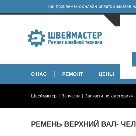
При проблемах с онлайн-оплатой заказов 
САНКТ-
+
+
info
О НАС
РЕМОНТ
ЦЕНЫ
З
Швеймастер
Запчасти
Запчасти по категориям
РЕМЕНЬ ВЕРХНИЙ ВАЛ- ЧЕЛ