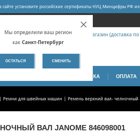
ПОИСК
на сайте установите российские сертификаты НУЦ Минцифры РФ ил
ПЕТЕРБУРГ
Мы определили ваш регион
7 (812) 655-67-58 Запчасти - интернет-магазин (доставка по
7 (812) 655-67-37 Ремонт
как
Санкт-Петербург
spb@sewservice.ru
ОСТАТЬСЯ
СМЕНИТЬ
АПЧАСТИ
ВИДЕО
ДОСТАВКА
ОПЛАТА
Ремни для швейных машин
Ремень верхний вал- челночный 
НОЧНЫЙ ВАЛ JANOME 846098001