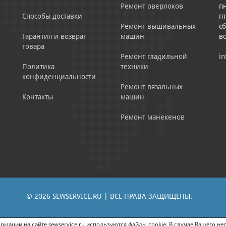
Ремонт оверлоков
пн
Способы доставки
пт
Ремонт вышивальных
сб
Гарантия и возврат
машин
в
товара
Ремонт гладильной
in
Политика
техники
конфиденциальности
Ремонт вязальных
Контакты
машин
Ремонт манекенов
© 2026 SEWSERVICE.RU | ВСЕ ПРАВА ЗАЩИЩЕНЫ.
|
ЕНИЕ РЕКЛАМНО-ИНФОРМАЦИОННЫХ МАТЕРИАЛОВ
СОГЛАСИЕ НА ОБРАБОТК
мации на сайте sewservice.ru используются файлы cookie. В случае Вашего нес