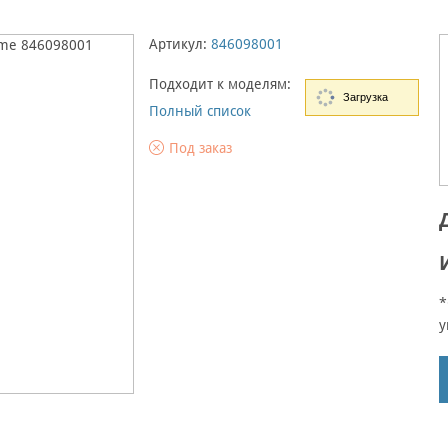
Артикул:
846098001
Подходит к моделям:
Загрузка
Полный список
Под заказ
*
у