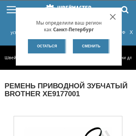
ПОИСК
Мы определили ваш регион
При проблемах с онлайн-оплатой заказов на сайте
как
Санкт-Петербург
X
установите российские сертификаты НУЦ Минцифры РФ
или используйте Яндекс.Браузер.
Подробнее...
ОСТАТЬСЯ
СМЕНИТЬ
Швеймастер
Запчасти
Запчасти по категориям
Ремни для
РЕМЕНЬ ПРИВОДНОЙ ЗУБЧАТЫЙ
BROTHER XE9177001