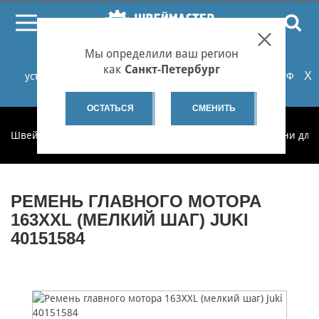
ПОИСК
Мы определили ваш регион
При проблемах с онлайн-оплатой заказов на сайте
как
Санкт-Петербург
X
установите российские сертификаты НУЦ Минцифры РФ
или используйте Яндекс.Браузер.
Подробнее...
ОСТАТЬСЯ
СМЕНИТЬ
Швеймастер
Запчасти
Запчасти по категориям
Ремни для
РЕМЕНЬ ГЛАВНОГО МОТОРА
163XXL (МЕЛКИЙ ШАГ) JUKI
40151584