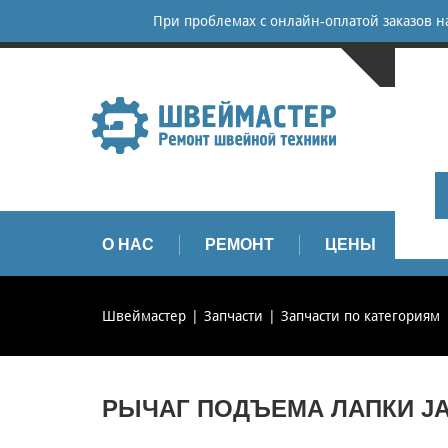
При проблемах с онлайн-оплатой заказов 
САНКТ-
+
+
info
О НАС
РЕМОНТ
ЦЕНЫ
З
Швеймастер
Запчасти
Запчасти по категориям
РЫЧАГ ПОДЪЕМА ЛАПКИ JA