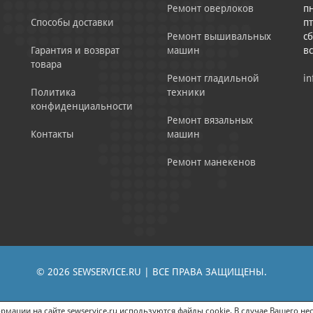
Ремонт оверлоков
пн
Способы доставки
пт
Ремонт вышивальных
сб
Гарантия и возврат
машин
в
товара
Ремонт гладильной
in
Политика
техники
конфиденциальности
Ремонт вязальных
Контакты
машин
Ремонт манекенов
© 2026 SEWSERVICE.RU | ВСЕ ПРАВА ЗАЩИЩЕНЫ.
|
ЕНИЕ РЕКЛАМНО-ИНФОРМАЦИОННЫХ МАТЕРИАЛОВ
СОГЛАСИЕ НА ОБРАБОТК
мации на сайте sewservice.ru используются файлы cookie. В случае Вашего нес