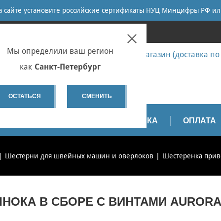
ПОИСК
на сайте установите российские сертификаты НУЦ Минцифры РФ ил
ПЕТЕРБУРГ
Мы определили ваш регион
7 (812) 655-67-58 Запчасти - интернет-магазин (доставка по
7 (812) 655-67-37 Ремонт
как
Санкт-Петербург
spb@sewservice.ru
ОСТАТЬСЯ
СМЕНИТЬ
АПЧАСТИ
ВИДЕО
ДОСТАВКА
ОПЛАТА
Шестерни для швейных машин и оверлоков
Шестеренка приво
НОКА В СБОРЕ С ВИНТАМИ AURORA 