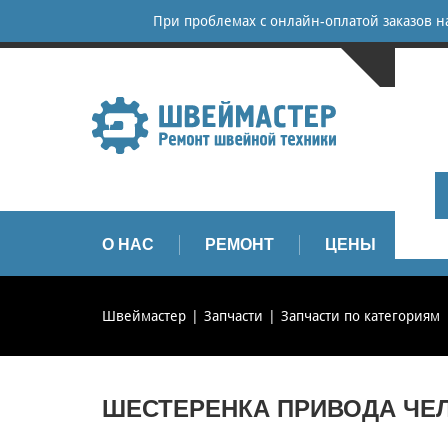
При проблемах с онлайн-оплатой заказов 
САНКТ-
+
+
info
О НАС
РЕМОНТ
ЦЕНЫ
З
Швеймастер
Запчасти
Запчасти по категориям
ШЕСТЕРЕНКА ПРИВОДА ЧЕЛ