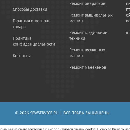
Ремонт оверлоков
пн
Способы доставки
пт
Ремонт вышивальных
сб
Гарантия и возврат
машин
в
товара
Ремонт гладильной
in
Политика
техники
конфиденциальности
Ремонт вязальных
Контакты
машин
Ремонт манекенов
© 2026 SEWSERVICE.RU | ВСЕ ПРАВА ЗАЩИЩЕНЫ.
|
ЕНИЕ РЕКЛАМНО-ИНФОРМАЦИОННЫХ МАТЕРИАЛОВ
СОГЛАСИЕ НА ОБРАБОТК
мации на сайте sewservice.ru используются файлы cookie. В случае Вашего нес