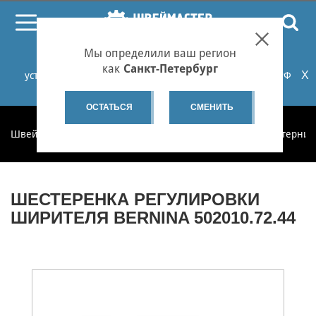
ПОИСК
Мы определили ваш регион
При проблемах с онлайн-оплатой заказов на сайте
как
Санкт-Петербург
X
установите российские сертификаты НУЦ Минцифры РФ
или используйте Яндекс.Браузер.
Подробнее...
ОСТАТЬСЯ
СМЕНИТЬ
Швеймастер
Запчасти
Запчасти по категориям
Шестерни 
ШЕСТЕРЕНКА РЕГУЛИРОВКИ
ШИРИТЕЛЯ BERNINA 502010.72.44