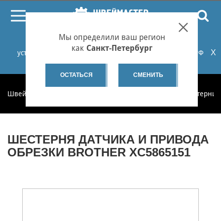
ПОИСК
Мы определили ваш регион
При проблемах с онлайн-оплатой заказов на сайте
как
Санкт-Петербург
X
установите российские сертификаты НУЦ Минцифры РФ
или используйте Яндекс.Браузер.
Подробнее...
ОСТАТЬСЯ
СМЕНИТЬ
Швеймастер
Запчасти
Запчасти по категориям
Шестерни 
ШЕСТЕРНЯ ДАТЧИКА И ПРИВОДА
ОБРЕЗКИ BROTHER XC5865151