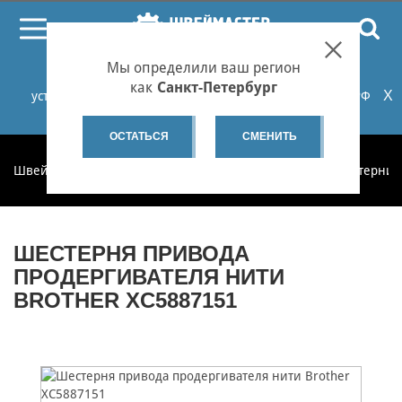
ПОИСК
Мы определили ваш регион
При проблемах с онлайн-оплатой заказов на сайте
как
Санкт-Петербург
X
установите российские сертификаты НУЦ Минцифры РФ
или используйте Яндекс.Браузер.
Подробнее...
ОСТАТЬСЯ
СМЕНИТЬ
Швеймастер
Запчасти
Запчасти по категориям
Шестерни 
ШЕСТЕРНЯ ПРИВОДА
ПРОДЕРГИВАТЕЛЯ НИТИ
BROTHER XC5887151