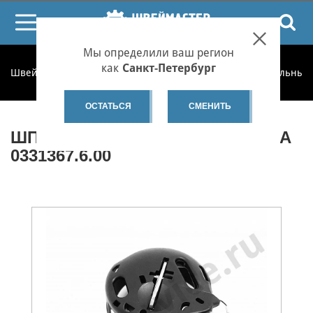
ПОИСК
Мы определили ваш регион
как
Санкт-Петербург
Швеймастер
Запчасти
Запчасти по категориям
Шпульные 
ОСТАТЬСЯ
СМЕНИТЬ
ШПУЛЬНЫЙ КОЛПАЧОК BERNINA
0331367.6.00