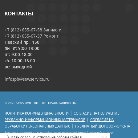
КОНТАКТЫ
+7 (812) 655-67-58 Запчасти
+7 (812) 655-67-37 Ремонт
Невский пр., 150
пн-чт: 9:00-19:00
пт: 9:00-18:00
сб: 10:00-16:00
вс: выходной
infospb@sewservice.ru
© 2026 SEWSERVICE.RU | ВСЕ ПРАВА ЗАЩИЩЕНЫ.
|
ПОЛИТИКА КОНФИДЕНЦИАЛЬНОСТИ
СОГЛАСИЕ НА ПОЛУЧЕНИЕ
|
РЕКЛАМНО-ИНФОРМАЦИОННЫХ МАТЕРИАЛОВ
СОГЛАСИЕ НА
|
ОБРАБОТКУ ПЕРСОНАЛЬНЫХ ДАННЫХ
ПУБЛИЧНЫЙ ДОГОВОР-ОФЕРТА
Все цены, приведённые на сайте, не являются публичной офертой и могут
отличаться от цен действующего прейскуранта.
В целях совершенствования работы сайта и