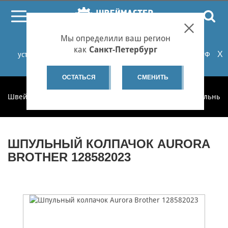
ПОИСК
Мы определили ваш регион
При проблемах с онлайн-оплатой заказов на сайте
как
Санкт-Петербург
X
установите российские сертификаты НУЦ Минцифры РФ
или используйте Яндекс.Браузер.
Подробнее...
ОСТАТЬСЯ
СМЕНИТЬ
Швеймастер
Запчасти
Запчасти по категориям
Шпульные 
ШПУЛЬНЫЙ КОЛПАЧОК AURORA
BROTHER 128582023