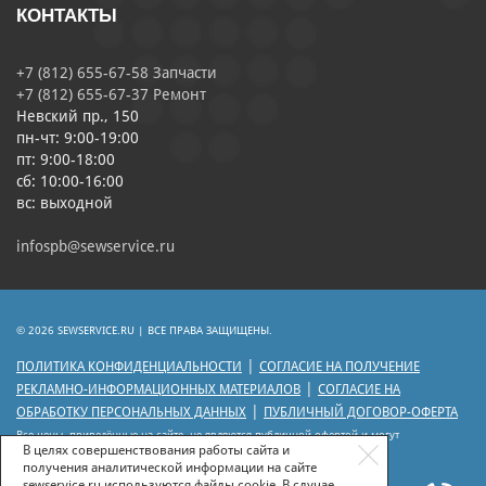
КОНТАКТЫ
+7 (812) 655-67-58 Запчасти
+7 (812) 655-67-37 Ремонт
Невский пр., 150
пн-чт: 9:00-19:00
пт: 9:00-18:00
сб: 10:00-16:00
вс: выходной
infospb@sewservice.ru
© 2026 SEWSERVICE.RU | ВСЕ ПРАВА ЗАЩИЩЕНЫ.
|
ПОЛИТИКА КОНФИДЕНЦИАЛЬНОСТИ
СОГЛАСИЕ НА ПОЛУЧЕНИЕ
|
РЕКЛАМНО-ИНФОРМАЦИОННЫХ МАТЕРИАЛОВ
СОГЛАСИЕ НА
|
ОБРАБОТКУ ПЕРСОНАЛЬНЫХ ДАННЫХ
ПУБЛИЧНЫЙ ДОГОВОР-ОФЕРТА
Все цены, приведённые на сайте, не являются публичной офертой и могут
отличаться от цен действующего прейскуранта.
В целях совершенствования работы сайта и
получения аналитической информации на сайте
sewservice.ru используются файлы cookie. В случае