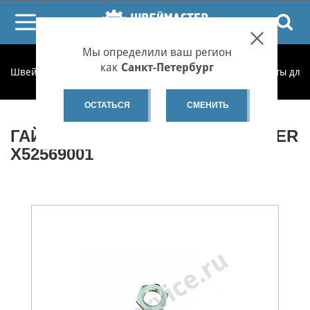
ПОИСК
Мы определили ваш регион
как
Санкт-Петербург
Швеймастер
Запчасти
Запчасти по категориям
Винты для 
ОСТАТЬСЯ
СМЕНИТЬ
ГАЙКА ДАТЧИКА ПЯЛЕЦ BROTHER
X52569001