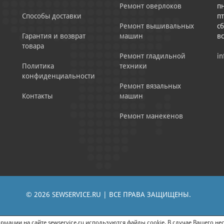
Ремонт оверлоков
пн
Способы доставки
пт
Ремонт вышивальных
сб
Гарантия и возврат
машин
в
товара
Ремонт гладильной
in
Политика
техники
конфиденциальности
Ремонт вязальных
Контакты
машин
Ремонт манекенов
© 2026 SEWSERVICE.RU | ВСЕ ПРАВА ЗАЩИЩЕНЫ.
|
ЕНИЕ РЕКЛАМНО-ИНФОРМАЦИОННЫХ МАТЕРИАЛОВ
СОГЛАСИЕ НА ОБРАБОТК
мации на сайте sewservice.ru используются файлы cookie. В случае Вашего нес