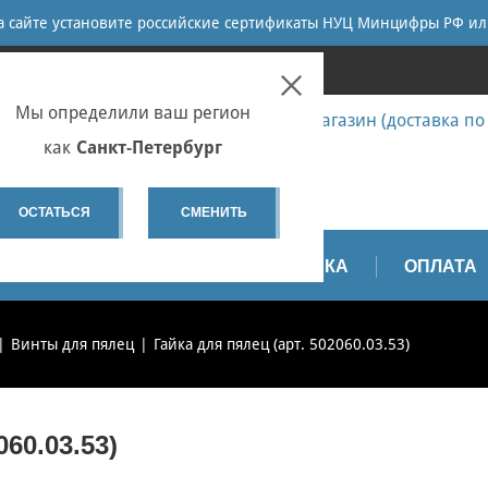
ПОИСК
на сайте установите российские сертификаты НУЦ Минцифры РФ ил
ПЕТЕРБУРГ
Мы определили ваш регион
7 (812) 655-67-58 Запчасти - интернет-магазин (доставка по
7 (812) 655-67-37 Ремонт
как
Санкт-Петербург
spb@sewservice.ru
ОСТАТЬСЯ
СМЕНИТЬ
АПЧАСТИ
ВИДЕО
ДОСТАВКА
ОПЛАТА
Винты для пялец
Гайка для пялец (арт. 502060.03.53)
60.03.53)