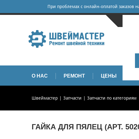
При проблемах с онлайн-оплатой заказов 
САНКТ-
+
+
info
О НАС
РЕМОНТ
ЦЕНЫ
З
Швеймастер
Запчасти
Запчасти по категориям
ГАЙКА ДЛЯ ПЯЛЕЦ (АРТ. 5020