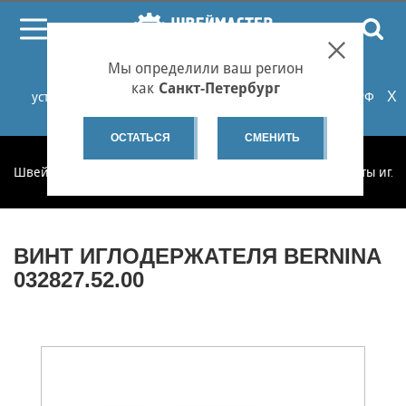
ПОИСК
Мы определили ваш регион
При проблемах с онлайн-оплатой заказов на сайте
как
Санкт-Петербург
X
установите российские сертификаты НУЦ Минцифры РФ
или используйте Яндекс.Браузер.
Подробнее...
ОСТАТЬСЯ
СМЕНИТЬ
Швеймастер
Запчасти
Запчасти по категориям
Винты игл
ВИНТ ИГЛОДЕРЖАТЕЛЯ BERNINA
032827.52.00