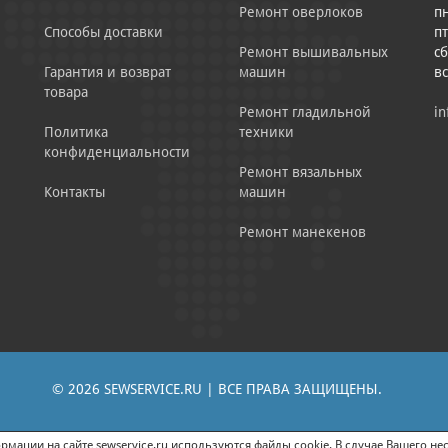
Ремонт оверлоков
пн
Способы доставки
пт
Ремонт вышивальных
сб
Гарантия и возврат
машин
в
товара
Ремонт гладильной
in
Политика
техники
конфиденциальности
Ремонт вязальных
Контакты
машин
Ремонт манекенов
© 2026 SEWSERVICE.RU | ВСЕ ПРАВА ЗАЩИЩЕНЫ.
|
ЕНИЕ РЕКЛАМНО-ИНФОРМАЦИОННЫХ МАТЕРИАЛОВ
СОГЛАСИЕ НА ОБРАБОТК
мации на сайте sewservice.ru используются файлы cookie. В случае Вашего нес