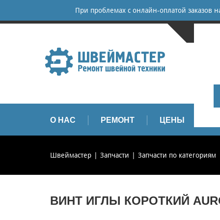
При проблемах с онлайн-оплатой заказов 
САНКТ-
+
+
info
О НАС
РЕМОНТ
ЦЕНЫ
З
Швеймастер
Запчасти
Запчасти по категориям
ВИНТ ИГЛЫ КОРОТКИЙ AURO