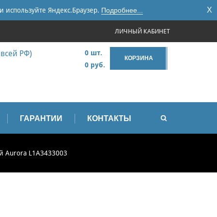
X
и используйте Яндекс.Браузер.
Подробнее...
ЛИЧНЫЙ КАБИНЕТ
 всей РФ)
0 шт.
КОРЗИНА
0 руб.
ГАРАНТИИ
КОНТАКТЫ
й Aurora L1A3433003