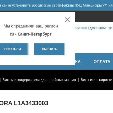
ПОИСК
на сайте установите российские сертификаты НУЦ Минцифры РФ ил
ПЕТЕРБУРГ
Мы определили ваш регион
7 (812) 655-67-58 Запчасти - интернет-магазин (доставка по
7 (812) 655-67-37 Ремонт
как
Санкт-Петербург
spb@sewservice.ru
ОСТАТЬСЯ
СМЕНИТЬ
АПЧАСТИ
ВИДЕО
ДОСТАВКА
ОПЛАТА
Винты иглодержателя для швейных машин
Винт иглы коротки
RA L1A3433003