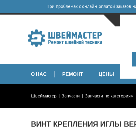
При проблемах с онлайн-оплатой заказов 
САНКТ-
+
+
info
О НАС
РЕМОНТ
ЦЕНЫ
З
Швеймастер
Запчасти
Запчасти по категориям
ВИНТ КРЕПЛЕНИЯ ИГЛЫ BERN