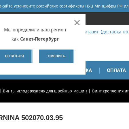
ПОИСК
на сайте установите российские сертификаты НУЦ Минцифры РФ ил
ПЕТЕРБУРГ
Мы определили ваш регион
7 (812) 655-67-58 Запчасти - интернет-магазин (доставка по
7 (812) 655-67-37 Ремонт
как
Санкт-Петербург
spb@sewservice.ru
ОСТАТЬСЯ
СМЕНИТЬ
АПЧАСТИ
ВИДЕО
ДОСТАВКА
ОПЛАТА
Винты иглодержателя для швейных машин
Винт крепления иг
INA 502070.03.95