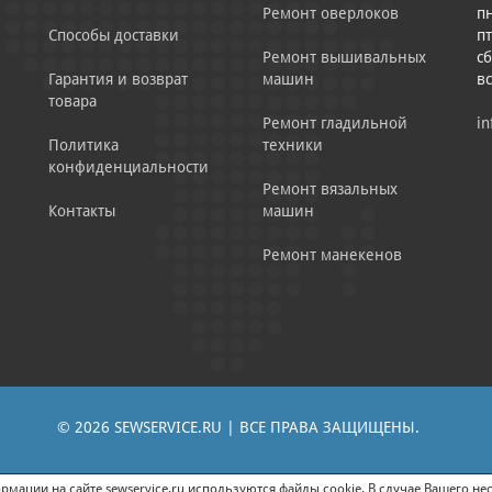
Ремонт оверлоков
пн
Способы доставки
пт
Ремонт вышивальных
сб
Гарантия и возврат
машин
в
товара
Ремонт гладильной
in
Политика
техники
конфиденциальности
Ремонт вязальных
Контакты
машин
Ремонт манекенов
© 2026 SEWSERVICE.RU | ВСЕ ПРАВА ЗАЩИЩЕНЫ.
|
ЕНИЕ РЕКЛАМНО-ИНФОРМАЦИОННЫХ МАТЕРИАЛОВ
СОГЛАСИЕ НА ОБРАБОТК
мации на сайте sewservice.ru используются файлы cookie. В случае Вашего нес