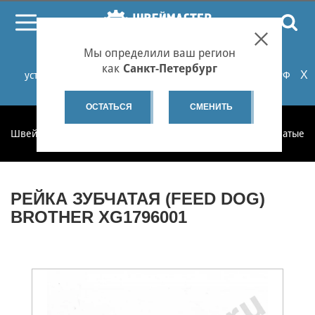
ПОИСК
Мы определили ваш регион
При проблемах с онлайн-оплатой заказов на сайте
как
Санкт-Петербург
X
установите российские сертификаты НУЦ Минцифры РФ
или используйте Яндекс.Браузер.
Подробнее...
ОСТАТЬСЯ
СМЕНИТЬ
Швеймастер
Запчасти
Запчасти по категориям
Зубчатые 
РЕЙКА ЗУБЧАТАЯ (FEED DOG)
BROTHER XG1796001