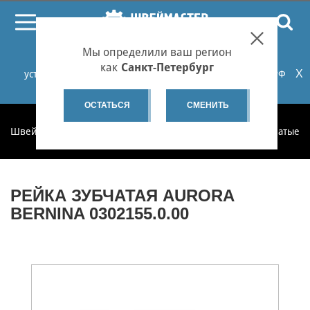
ПОИСК
Мы определили ваш регион
При проблемах с онлайн-оплатой заказов на сайте
как
Санкт-Петербург
X
установите российские сертификаты НУЦ Минцифры РФ
или используйте Яндекс.Браузер.
Подробнее...
ОСТАТЬСЯ
СМЕНИТЬ
Швеймастер
Запчасти
Запчасти по категориям
Зубчатые 
РЕЙКА ЗУБЧАТАЯ AURORA
BERNINA 0302155.0.00