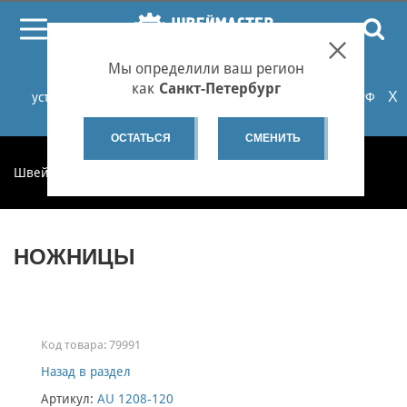
ПОИСК
Мы определили ваш регион
При проблемах с онлайн-оплатой заказов на сайте
как
Санкт-Петербург
X
установите российские сертификаты НУЦ Минцифры РФ
или используйте Яндекс.Браузер.
Подробнее...
ОСТАТЬСЯ
СМЕНИТЬ
Швеймастер
Запчасти
Ножницы
НОЖНИЦЫ
Код товара:
79991
Назад в раздел
Артикул:
AU 1208-120